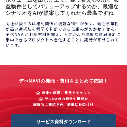
ボリュームを出した上で、建て替えるのか、収
益物件としてバリューアップするのか、最適な
シナリオをAIが提案してくれたら最高ですね
同社が扱うのは権利関係が複雑な物件が多く、最も
事業性
が高い選択肢を素早く判断できる
仕組みが欠かせません。
デベNAVIが判断材料を揃え、人間がより高度な意思決定に
集中できるプロダクトへ進化することに期待が寄せられて
います。
デべNAVIの機能・費用をまとめて確認！
機能や画面、費用をチェック
デべNAVIの特徴や機能を
網羅的に確認でき、簡単に比較検討
サービス資料ダウンロード