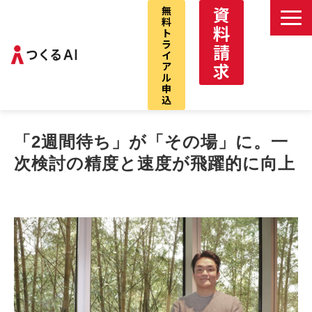
資
無
料
料
ト
ラ
請
イ
求
ア
ル
申
込
つくるAIサービストップ
「2週間待ち」が「その場」に。一
デべNAVI
次検討の精度と速度が飛躍的に向上
VCプロ
デべNAVI戸建
仲介パック
お問い合わせ