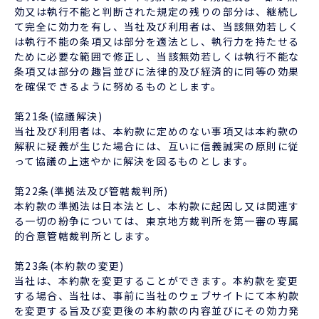
効又は執行不能と判断された規定の残りの部分は、継続し
て完全に効力を有し、当社及び利用者は、当該無効若しく
は執行不能の条項又は部分を適法とし、執行力を持たせる
ために必要な範囲で修正し、当該無効若しくは執行不能な
条項又は部分の趣旨並びに法律的及び経済的に同等の効果
を確保できるように努めるものとします。
第21条(協議解決)
当社及び利用者は、本約款に定めのない事項又は本約款の
解釈に疑義が生じた場合には、互いに信義誠実の原則に従
って協議の上速やかに解決を図るものとします。
第22条(準拠法及び管轄裁判所)
本約款の準拠法は日本法とし、本約款に起因し又は関連す
る一切の紛争については、東京地方裁判所を第一審の専属
的合意管轄裁判所とします。
第23条(本約款の変更)
当社は、本約款を変更することができます。本約款を変更
する場合、当社は、事前に当社のウェブサイトにて本約款
を変更する旨及び変更後の本約款の内容並びにその効力発