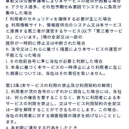
暴動又は労働争議等により本サービスの提供が困難な場合
e. アクセス過多、その他予期せぬ要因でシステムに負荷が
集中した場合
f. 利用者のセキュリティを確保する必要が生じた場合
g. 利用情報サイト、情報提供元のシステム又は本サービス
と連携する第三者が運営するサービス(以下「第三者サービ
ス」といいます。)等の全部又は一部の
提供が一時的に停止又は中断された場合
h. 法令又はこれらに基づく措置により本サービスの運営が
不能となった場合
i. その他前各号に準じ当社が必要と判断した場合
5. 本条に基づく本サービスの一時停止により利用者に生じ
た損害については、当社はその責任を負いません。
第13条(本サービスの利用の禁止及び利用契約の解除)
1. 利用者が次の各号のいずれかに該当した場合には、当社
は、何らの催告を要することなく、直ちに利用者による本
サービスの利用を禁止し、又はサービス利用契約の全部又
は一部を解除することができるものとします。この場合、
当社の利用者に対する損害賠償の請求を妨げないこととし
ます。
a. 本約款に違反する行為をしたとき