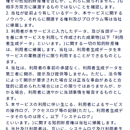
権その他知的財産権を含むが、これらに限られません。)も
相手方双方に譲渡するものではないことを確認します。
2. 当社が従前より有しているデータ、本サービスに関する
ノウハウ、それらに関連する権利及びプログラム等は当社
に帰属します。
3. 利用者が本サービスに入力したデータ、及び当該データ
を基に本サービスを利用して作成された成果物(以下「利用
者生成データ」といいます。)に関する一切の知的財産権
は、利用者に帰属します。当社は、利用者生成データを本
サービスの業務遂行に限り利用することができるものとし
ます。
4. 当社は、利用者の事前の承諾なく、利用者生成データを
第三者に開示、提示及び提供等しません。ただし、法令等
によって開示が要求された場合又は正当な事由があると合
理的に認められた場合にはこの限りではありませんが、か
かる場合、利用者に速やかに当該事情を報告するものとし
ます。
5. 本サービスの利用に伴い生じる、利用者によるサービス
の操作ログ、アクセスログ等の記録(ただし、利用者生成デ
ータそのものは除く。以下「システムログ」
といいます。)に関する知的財産権は当社に帰属します。
6. 当社及び利用者は、互いに、システムログ及び利用者生