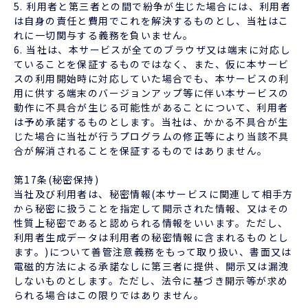
5. 利用者と第三者との間で紛争が生じた場合には、利用者
は自身の責任と費用でこれを解決するものとし、当社はこ
れに一切関与する義務を負いません。
6. 当社は、本サービスが全てのブラウザ又は端末に対応し
ていることを保証するものではなく、また、仮に本サービ
スの利用開始時に対応していた場合でも、本サービスの利
用に供する端末のバージョンアップ等に伴い本サービスの
動作に不具合が生じる可能性があることについて、利用者
は予め承諾するものとします。当社は、かかる不具合が生
じた場合に当社が行うプログラムの修正等により当該不具
合が解消されることを保証するものではありません。
第17条(秘密保持)
当社及び利用者は、秘密情報(本サービスに関連して相手方
から秘密に扱うことを指定して開示された情報、又はその
性質上秘密であると認められる情報をいいます。ただし、
利用者生成データは利用者の秘密情報に含まれるものとし
ます。)について善管注意義務をもって取り扱い、書面又は
電磁的方法による承諾なしに第三者に提供、開示又は漏洩
しないものとします。ただし、法令に基づき開示等が求め
られる場合はこの限りではありません。