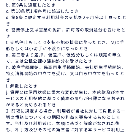
b. 第9条に違反したとき
c. 第10条第1項各号に該当したとき
d. 第8条に規定する利用料金の支払を2ヶ月分以上怠ったと
き
e. 営業停止又は営業の免許、許可等の取消処分を受けたと
き
f. 支払停止もしくは支払不能の状態に陥ったとき、又は手
形もしくは小切手が不渡りになったとき
g. 第三者より差押、仮差押、仮処分もしくは競売の申立
て、又は公租公課の滞納処分を受けたとき
h. 破産手続開始、民事再生手続開始、会社更生手続開始、
特別清算開始の申立てを受け、又は自ら申立てを行ったと
き
i. 解散したとき
j. 資産又は信用状態に重大な変化が生じ、本約款及び本サ
ービスの利用契約に基づく債務の履行が困難になるおそれ
があると認められるとき
2. 前項に規定する場合、利用者が当社に対して負担する一
切の債務についてその期限の利益を喪失するものとしま
す。当社及び利用者は、本項に基づく解除がなされた後
も、相手方及びその他の第三者に対する本サービス利用上