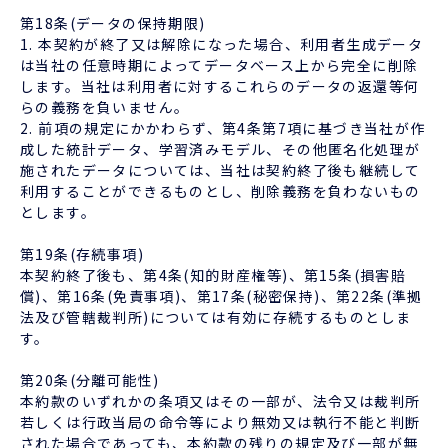
第18条(データの保持期限)
1. 本契約が終了又は解除になった場合、利用者生成データ
は当社の任意時期によってデータベース上から完全に削除
します。当社は利用者に対するこれらのデータの返還等何
らの義務を負いません。
2. 前項の規定にかかわらず、第4条第7項に基づき当社が作
成した統計データ、学習済みモデル、その他匿名化処理が
施されたデータについては、当社は契約終了後も継続して
利用することができるものとし、削除義務を負わないもの
とします。
第19条(存続事項)
本契約終了後も、第4条(知的財産権等)、第15条(損害賠
償)、第16条(免責事項)、第17条(秘密保持)、第22条(準拠
法及び管轄裁判所)については有効に存続するものとしま
す。
第20条(分離可能性)
本約款のいずれかの条項又はその一部が、法令又は裁判所
若しくは行政当局の命令等により無効又は執行不能と判断
された場合であっても、本約款の残りの規定及び一部が無