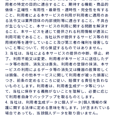
用者の特定の目的に適合すること、期待する機能・商品的
価値・正確性・有用性・最新性・適時性・完全性を有する
こと、利用者による本サービスの利用が利用者に適用のあ
る法令又は業界団体の内部規則等に適合すること、不具合
が生じないこと、本サービスの利用に関する問題を解決す
ること、本サービスを通じて提供される利用情報が適法に
利用可能であること、当社以外が提供するサービス等の利
用規約等を遵守していること及び第三者の権利を侵害しな
いこと等について、何ら保証するものではありません。
3. 当社は、当社による本サービスの提供の中断、停止、終
了、利用不能又は変更、利用者が本サービスに送信したデ
ータ等の削除、消失又は喪失、利用者の登録の抹消、本サ
ービスの利用によるデータ等の消失又は機器の故障若しく
は損傷、その他本サービスに関して利用者が被った損害に
つき、前条の定めるところに従い、賠償する責任を負わな
いものとします。利用者は、利用者生成データ等につい
て、当社に保存する義務がないことを理解し、必要に応じ
て利用者自身でバックアップを取るものとします。
4. 当社は、利用者生成データに個人データ(個人情報の保
護に関する法律に定める意味を有します。)が含まれている
場合であっても、当該個人データを取り扱いません。