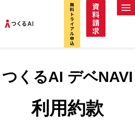
資
無
料
料
ト
ラ
請
イ
求
ア
ル
申
込
つくるAIサービストップ
デべNAVI
つくるAI デベNAVI
VCプロ
デべNAVI戸建
仲介パック
利用約款
お問い合わせ