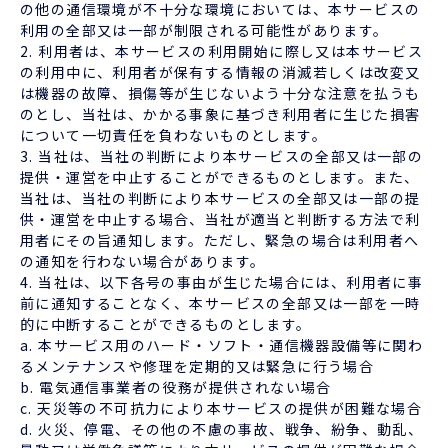
の他の通信環境が不十分な環境においては、本サービスの
利用の全部又は一部が制限される可能性があります。
2. 利用者は、本サービスの利用開始に際し又は本サービス
の利用中に、利用者が保有する情報の消滅若しくは改変又
は機器の故障、損傷等が生じないよう十分な注意を払うも
のとし、当社は、かかる事象に基づき利用者に生じた損害
について一切責任を負わないものとします。
3. 当社は、当社の判断により本サービスの全部又は一部の
提供・運営を中止することができるものとします。また、
当社は、当社の判断により本サービスの全部又は一部の提
供・運営を中止する場合、当社が適当と判断する方法で利
用者にその旨通知します。ただし、緊急の場合は利用者へ
の通知を行わない場合があります。
4. 当社は、以下各号の事由が生じた場合には、利用者に事
前に通知することなく、本サービスの全部又は一部を一時
的に中断することができるものとします。
a. 本サービス用のハード・ソフト・通信機器設備等に関わ
るメンテナンスや修理を定期的又は緊急に行う場合
b. 電気通信事業者の役務が提供されない場合
c. 天災等の不可抗力により本サービスの提供が困難な場合
d. 火災、停電、その他の不慮の事故、戦争、紛争、動乱、