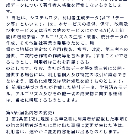
成データについて著作者人格権を行使しないものとしま
す。
7. 当社は、システムログ、利用者生成データ(以下「デー
タ等」といいます。)を、本サービスの提供、保守、改善及
び本サービス又は当社の他のサービスにかかるAI(人工知
能)の機械学習、アルゴリズムの生成・改善、統計データの
作成、その他当社事業の発展のために、無
償かつ地域の限定なく利用(複製、複写、改変、第三者への
提供、二次的著作物の作成等を含みます。)することができ
るものとし、利用者はこれを許諾するも
のとします。なお、当社が当該データ等を第三者に公開・
提供する場合には、利用者個人及び特定の取引が識別でき
ないよう、匿名化処理又は統計処理を施すものとします。
8. 前項に基づき当社が作成した統計データ、学習済みモデ
ル、アルゴリズム及びその他一切の成果物に関する権利
は、当社に帰属するものとします。
第5条(届出内容の変更)
1. 第2条第1項に規定する申込書に利用者が記載した事項そ
の他の利用者が当社に届け出た事項に変更が生じた時は、
利用者は、速やかに変更内容を届け出るものとします。