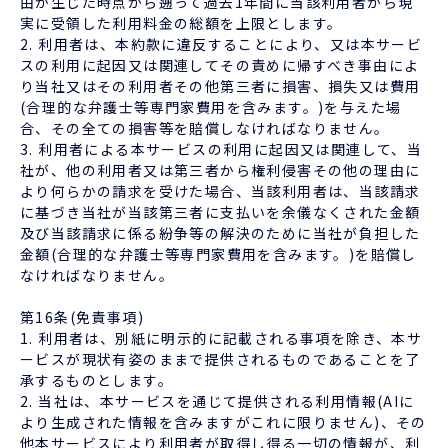
由が生じた時点から遡って過去1年間に当該利用者から現
実に受領した利用料金の総額を上限とします。
2. 利用者は、本約款に違反することにより、又は本サービ
スの利用に起因又は関連してその責めに帰すべき事由によ
り当社又はその利用者その他第三者に損害、損失又は費用
(合理的な弁護士等専門家費用を含みます。)を与えた場
合、その全ての損害等を賠償しなければなりません。
3. 利用者による本サービスの利用に起因又は関連して、当
社が、他の利用者又は第三者から権利侵害その他の理由に
より何らかの請求を受けた場合、当該利用者は、当該請求
に基づき当社が当該第三者に支払いを余儀なくされた金額
及び当該請求に係る紛争等の解決のために当社が負担した
金額(合理的な弁護士等専門家費用を含みます。)を賠償し
なければなりません。
第16条(免責事項)
1. 利用者は、別紙に明示的に記載される事項を除き、本サ
ービスが現状有姿のままで提供されるものであることを了
承するものとします。
2. 当社は、本サービスを通じて提供される利用情報(AIに
より生成された情報を含みますがこれに限りません)、その
他本サービスにより利用者が取得し得る一切の情報が、利