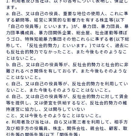
1. 利用者及び当社は、以下の各号について表明し、保証し
ます。
a. 自己、又は自己の役員、重要な地位の使用人、これに準
ずる顧問等、経営に実質的な影響力を有する株主等(以下
「自己の役員等」といいます。)が、暴力団、暴力団員、暴
力団準構成員、暴力団関係企業、総会屋、社会運動等標ぼ
うゴロ、特殊知能暴力集団その他これらに準ずる者(以下総
称して、「反社会的勢力」といいます。)ではなく、過去に
も反社会的勢力でなかったこと、また今後もそのようなこ
とはないこと。
b. 自己、又は自己の役員等が、反社会的勢力と社会的に非
難されるべき関係を有しておらず、また今後もそのような
ことはないこと。
c. 自己、又は自己の役員等が、反社会的勢力を利用してい
ないこと、また今後もそのようなことはないこと。
d. 自己、又は自己の役員等が、反社会的勢力に対して賃金
等を提供し、又は便宜を供給するなど、反社会的勢力の維
持運営に協力し、又は関与していない
こと、又は今後もそのようなことはないこと。
e. 利用者及び当社は、自ら又は第三者を利用して、相手方
及び相手方の役職員、株主、関係会社、親会社、顧客、取
引先等の関係先等(以下「関係先等」