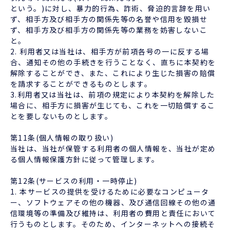
という。)に対し、暴力的行為、詐術、脅迫的言辞を用い
ず、相手方及び相手方の関係先等の名誉や信用を毀損せ
ず、相手方及び相手方の関係先等の業務を妨害しないこ
と。
2. 利用者又は当社は、相手方が前項各号の一に反する場
合、通知その他の手続きを行うことなく、直ちに本契約を
解除することができ、また、これにより生じた損害の賠償
を請求することができるものとします。
3.利用者又は当社は、前項の規定により本契約を解除した
場合に、相手方に損害が生じても、これを一切賠償するこ
とを要しないものとします。
第11条(個人情報の取り扱い)
当社は、当社が保管する利用者の個人情報を、当社が定め
る個人情報保護方針に従って管理します。
第12条(サービスの利用・一時停止)
1. 本サービスの提供を受けるために必要なコンピュータ
ー、ソフトウェアその他の機器、及び通信回線その他の通
信環境等の準備及び維持は、利用者の費用と責任において
行うものとします。そのため、インターネットへの接続そ