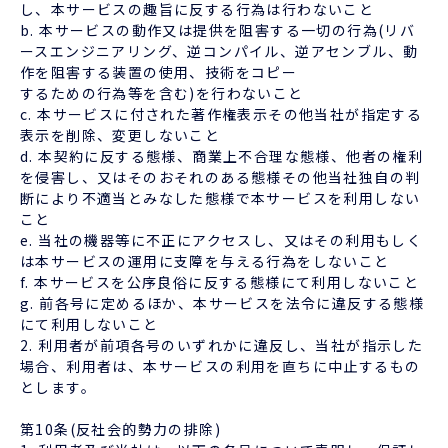
し、本サービスの趣旨に反する行為は行わないこと
b. 本サービスの動作又は提供を阻害する一切の行為(リバ
ースエンジニアリング、逆コンパイル、逆アセンブル、動
作を阻害する装置の使用、技術をコピー
するための行為等を含む)を行わないこと
c. 本サービスに付された著作権表示その他当社が指定する
表示を削除、変更しないこと
d. 本契約に反する態様、商業上不合理な態様、他者の権利
を侵害し、又はそのおそれのある態様その他当社独自の判
断により不適当とみなした態様で本サービスを利用しない
こと
e. 当社の機器等に不正にアクセスし、又はその利用もしく
は本サービスの運用に支障を与える行為をしないこと
f. 本サービスを公序良俗に反する態様にて利用しないこと
g. 前各号に定めるほか、本サービスを法令に違反する態様
にて利用しないこと
2. 利用者が前項各号のいずれかに違反し、当社が指示した
場合、利用者は、本サービスの利用を直ちに中止するもの
とします。
第10条(反社会的勢力の排除)