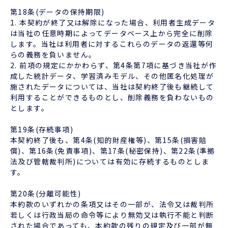
第18条(データの保持期限)
1. 本契約が終了又は解除になった場合、利用者生成データ
は当社の任意時期によってデータベース上から完全に削除
します。当社は利用者に対するこれらのデータの返還等何
らの義務を負いません。
2. 前項の規定にかかわらず、第4条第7項に基づき当社が作
成した統計データ、学習済みモデル、その他匿名化処理が
施されたデータについては、当社は契約終了後も継続して
利用することができるものとし、削除義務を負わないもの
とします。
第19条(存続事項)
本契約終了後も、第4条(知的財産権等)、第15条(損害賠
償)、第16条(免責事項)、第17条(秘密保持)、第22条(準拠
法及び管轄裁判所)については有効に存続するものとしま
す。
第20条(分離可能性)
本約款のいずれかの条項又はその一部が、法令又は裁判所
若しくは行政当局の命令等により無効又は執行不能と判断
された場合であっても、本約款の残りの規定及び一部が無