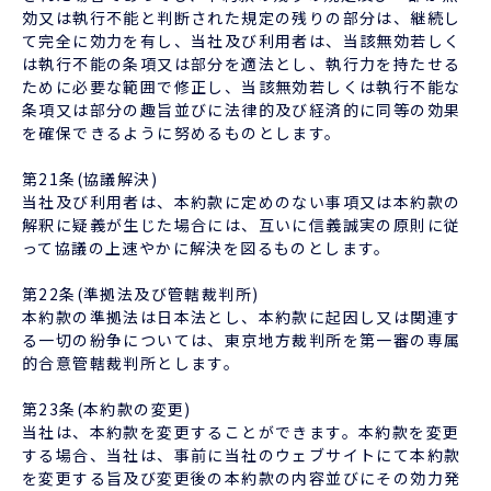
効又は執行不能と判断された規定の残りの部分は、継続し
て完全に効力を有し、当社及び利用者は、当該無効若しく
は執行不能の条項又は部分を適法とし、執行力を持たせる
ために必要な範囲で修正し、当該無効若しくは執行不能な
条項又は部分の趣旨並びに法律的及び経済的に同等の効果
を確保できるように努めるものとします。
第21条(協議解決)
当社及び利用者は、本約款に定めのない事項又は本約款の
解釈に疑義が生じた場合には、互いに信義誠実の原則に従
って協議の上速やかに解決を図るものとします。
第22条(準拠法及び管轄裁判所)
本約款の準拠法は日本法とし、本約款に起因し又は関連す
る一切の紛争については、東京地方裁判所を第一審の専属
的合意管轄裁判所とします。
第23条(本約款の変更)
当社は、本約款を変更することができます。本約款を変更
する場合、当社は、事前に当社のウェブサイトにて本約款
を変更する旨及び変更後の本約款の内容並びにその効力発