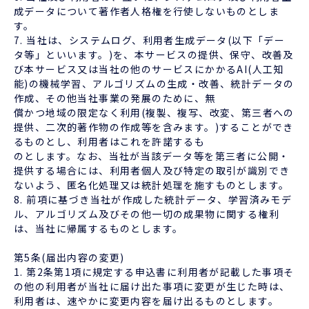
成データについて著作者人格権を行使しないものとしま
す。
7. 当社は、システムログ、利用者生成データ(以下「デー
タ等」といいます。)を、本サービスの提供、保守、改善及
び本サービス又は当社の他のサービスにかかるAI(人工知
能)の機械学習、アルゴリズムの生成・改善、統計データの
作成、その他当社事業の発展のために、無
償かつ地域の限定なく利用(複製、複写、改変、第三者への
提供、二次的著作物の作成等を含みます。)することができ
るものとし、利用者はこれを許諾するも
のとします。なお、当社が当該データ等を第三者に公開・
提供する場合には、利用者個人及び特定の取引が識別でき
ないよう、匿名化処理又は統計処理を施すものとします。
8. 前項に基づき当社が作成した統計データ、学習済みモデ
ル、アルゴリズム及びその他一切の成果物に関する権利
は、当社に帰属するものとします。
第5条(届出内容の変更)
1. 第2条第1項に規定する申込書に利用者が記載した事項そ
の他の利用者が当社に届け出た事項に変更が生じた時は、
利用者は、速やかに変更内容を届け出るものとします。