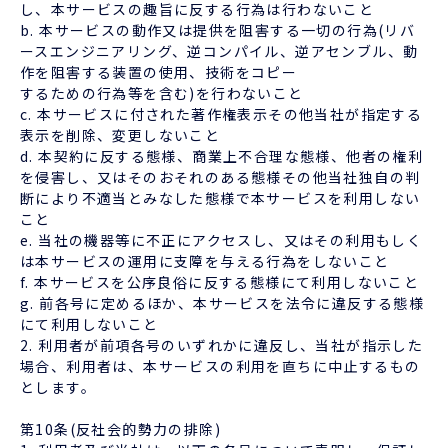
し、本サービスの趣旨に反する行為は行わないこと
b. 本サービスの動作又は提供を阻害する一切の行為(リバ
ースエンジニアリング、逆コンパイル、逆アセンブル、動
作を阻害する装置の使用、技術をコピー
するための行為等を含む)を行わないこと
c. 本サービスに付された著作権表示その他当社が指定する
表示を削除、変更しないこと
d. 本契約に反する態様、商業上不合理な態様、他者の権利
を侵害し、又はそのおそれのある態様その他当社独自の判
断により不適当とみなした態様で本サービスを利用しない
こと
e. 当社の機器等に不正にアクセスし、又はその利用もしく
は本サービスの運用に支障を与える行為をしないこと
f. 本サービスを公序良俗に反する態様にて利用しないこと
g. 前各号に定めるほか、本サービスを法令に違反する態様
にて利用しないこと
2. 利用者が前項各号のいずれかに違反し、当社が指示した
場合、利用者は、本サービスの利用を直ちに中止するもの
とします。
第10条(反社会的勢力の排除)