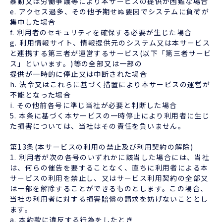
暴動又は労働争議等により本サービスの提供が困難な場合
e. アクセス過多、その他予期せぬ要因でシステムに負荷が
集中した場合
f. 利用者のセキュリティを確保する必要が生じた場合
g. 利用情報サイト、情報提供元のシステム又は本サービス
と連携する第三者が運営するサービス(以下「第三者サービ
ス」といいます。)等の全部又は一部の
提供が一時的に停止又は中断された場合
h. 法令又はこれらに基づく措置により本サービスの運営が
不能となった場合
i. その他前各号に準じ当社が必要と判断した場合
5. 本条に基づく本サービスの一時停止により利用者に生じ
た損害については、当社はその責任を負いません。
第13条(本サービスの利用の禁止及び利用契約の解除)
1. 利用者が次の各号のいずれかに該当した場合には、当社
は、何らの催告を要することなく、直ちに利用者による本
サービスの利用を禁止し、又はサービス利用契約の全部又
は一部を解除することができるものとします。この場合、
当社の利用者に対する損害賠償の請求を妨げないこととし
ます。
a. 本約款に違反する行為をしたとき