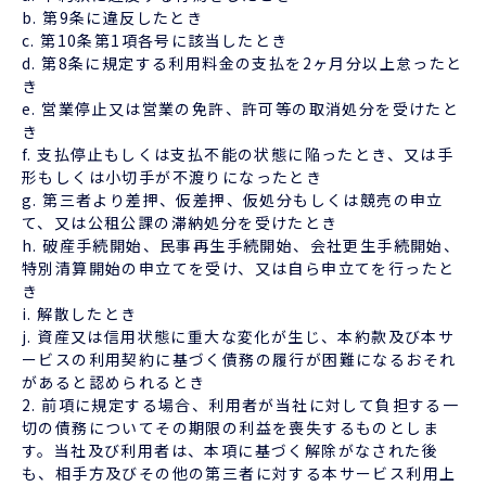
b. 第9条に違反したとき
c. 第10条第1項各号に該当したとき
d. 第8条に規定する利用料金の支払を2ヶ月分以上怠ったと
き
e. 営業停止又は営業の免許、許可等の取消処分を受けたと
き
f. 支払停止もしくは支払不能の状態に陥ったとき、又は手
形もしくは小切手が不渡りになったとき
g. 第三者より差押、仮差押、仮処分もしくは競売の申立
て、又は公租公課の滞納処分を受けたとき
h. 破産手続開始、民事再生手続開始、会社更生手続開始、
特別清算開始の申立てを受け、又は自ら申立てを行ったと
き
i. 解散したとき
j. 資産又は信用状態に重大な変化が生じ、本約款及び本サ
ービスの利用契約に基づく債務の履行が困難になるおそれ
があると認められるとき
2. 前項に規定する場合、利用者が当社に対して負担する一
切の債務についてその期限の利益を喪失するものとしま
す。当社及び利用者は、本項に基づく解除がなされた後
も、相手方及びその他の第三者に対する本サービス利用上