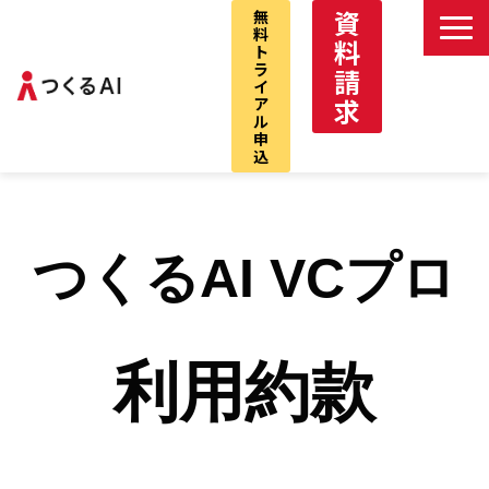
資
無
料
料
ト
ラ
請
イ
求
ア
ル
申
込
つくるAIサービストップ
デべNAVI
つくるAI VCプロ
VCプロ
デべNAVI戸建
仲介パック
利用約款
お問い合わせ