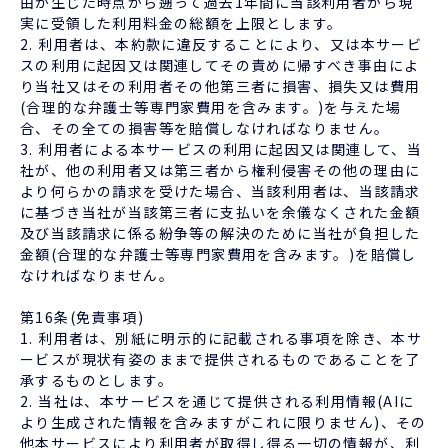
由が生じた時点から遡って過去1年間に当該利用者から現
実に受領した利用料金の総額を上限とします。
2. 利用者は、本約款に違反することにより、又は本サービ
スの利用に起因又は関連してその責めに帰すべき事由によ
り当社又はその利用者その他第三者に損害、損失又は費用
(合理的な弁護士等専門家費用を含みます。)を与えた場
合、その全ての損害等を賠償しなければなりません。
3. 利用者による本サービスの利用に起因又は関連して、当
社が、他の利用者又は第三者から権利侵害その他の理由に
より何らかの請求を受けた場合、当該利用者は、当該請求
に基づき当社が当該第三者に支払いを余儀なくされた金額
及び当該請求に係る紛争等の解決のために当社が負担した
金額(合理的な弁護士等専門家費用を含みます。)を賠償し
なければなりません。
第16条(免責事項)
1. 利用者は、別紙に明示的に記載される事項を除き、本サ
ービスが現状有姿のままで提供されるものであることを了
承するものとします。
2. 当社は、本サービスを通じて提供される利用情報(AIに
より生成された情報を含みますがこれに限りません)、その
他本サービスにより利用者が取得し得る一切の情報が、利