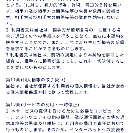
という。)に対し、暴力的行為、詐術、脅迫的言辞を用い
ず、相手方及び相手方の関係先等の名誉や信用を毀損せ
ず、相手方及び相手方の関係先等の業務を妨害しないこ
と。
2. 利用者又は当社は、相手方が前項各号の一に反する場
合、通知その他の手続きを行うことなく、直ちに本契約を
解除することができ、また、これにより生じた損害の賠償
を請求することができるものとします。
3.利用者又は当社は、前項の規定により本契約を解除した
場合に、相手方に損害が生じても、これを一切賠償するこ
とを要しないものとします。
第11条(個人情報の取り扱い)
当社は、当社が保管する利用者の個人情報を、当社が定め
る個人情報保護方針に従って管理します。
第12条(サービスの利用・一時停止)
1. 本サービスの提供を受けるために必要なコンピュータ
ー、ソフトウェアその他の機器、及び通信回線その他の通
信環境等の準備及び維持は、利用者の費用と責任において
行うものとします。そのため、インターネットへの接続そ