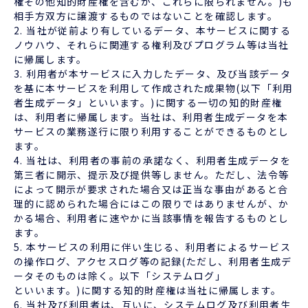
権その他知的財産権を含むが、これらに限られません。)も
相手方双方に譲渡するものではないことを確認します。
2. 当社が従前より有しているデータ、本サービスに関する
ノウハウ、それらに関連する権利及びプログラム等は当社
に帰属します。
3. 利用者が本サービスに入力したデータ、及び当該データ
を基に本サービスを利用して作成された成果物(以下「利用
者生成データ」といいます。)に関する一切の知的財産権
は、利用者に帰属します。当社は、利用者生成データを本
サービスの業務遂行に限り利用することができるものとし
ます。
4. 当社は、利用者の事前の承諾なく、利用者生成データを
第三者に開示、提示及び提供等しません。ただし、法令等
によって開示が要求された場合又は正当な事由があると合
理的に認められた場合にはこの限りではありませんが、か
かる場合、利用者に速やかに当該事情を報告するものとし
ます。
5. 本サービスの利用に伴い生じる、利用者によるサービス
の操作ログ、アクセスログ等の記録(ただし、利用者生成デ
ータそのものは除く。以下「システムログ」
といいます。)に関する知的財産権は当社に帰属します。
6. 当社及び利用者は、互いに、システムログ及び利用者生