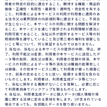
用者の特定の目的に適合すること、期待する機能・商品的
価値・正確性・有用性・最新性・適時性・完全性を有する
こと、利用者による本サービスの利用が利用者に適用のあ
る法令又は業界団体の内部規則等に適合すること、不具合
が生じないこと、本サービスの利用に関する問題を解決す
ること、本サービスを通じて提供される利用情報が適法に
利用可能であること、当社以外が提供するサービス等の利
用規約等を遵守していること及び第三者の権利を侵害しな
いこと等について、何ら保証するものではありません。
3. 当社は、当社による本サービスの提供の中断、停止、終
了、利用不能又は変更、利用者が本サービスに送信したデ
ータ等の削除、消失又は喪失、利用者の登録の抹消、本サ
ービスの利用によるデータ等の消失又は機器の故障若しく
は損傷、その他本サービスに関して利用者が被った損害に
つき、前条の定めるところに従い、賠償する責任を負わな
いものとします。利用者は、利用者生成データ等につい
て、当社に保存する義務がないことを理解し、必要に応じ
て利用者自身でバックアップを取るものとします。
4. 当社は、利用者生成データに個人データ(個人情報の保
護に関する法律に定める意味を有します。)が含まれている
場合であっても、当該個人データを取り扱いません。