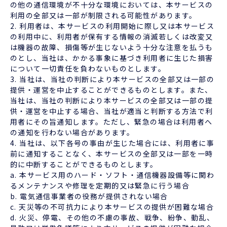
の他の通信環境が不十分な環境においては、本サービスの
利用の全部又は一部が制限される可能性があります。
2. 利用者は、本サービスの利用開始に際し又は本サービス
の利用中に、利用者が保有する情報の消滅若しくは改変又
は機器の故障、損傷等が生じないよう十分な注意を払うも
のとし、当社は、かかる事象に基づき利用者に生じた損害
について一切責任を負わないものとします。
3. 当社は、当社の判断により本サービスの全部又は一部の
提供・運営を中止することができるものとします。また、
当社は、当社の判断により本サービスの全部又は一部の提
供・運営を中止する場合、当社が適当と判断する方法で利
用者にその旨通知します。ただし、緊急の場合は利用者へ
の通知を行わない場合があります。
4. 当社は、以下各号の事由が生じた場合には、利用者に事
前に通知することなく、本サービスの全部又は一部を一時
的に中断することができるものとします。
a. 本サービス用のハード・ソフト・通信機器設備等に関わ
るメンテナンスや修理を定期的又は緊急に行う場合
b. 電気通信事業者の役務が提供されない場合
c. 天災等の不可抗力により本サービスの提供が困難な場合
d. 火災、停電、その他の不慮の事故、戦争、紛争、動乱、