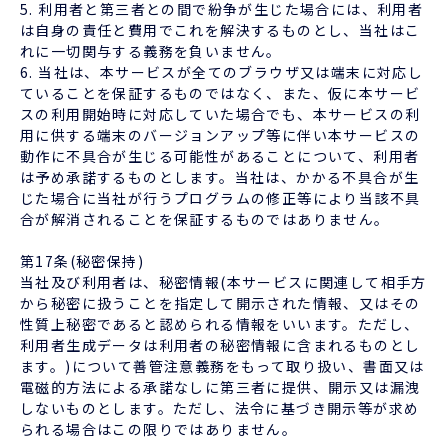
5. 利用者と第三者との間で紛争が生じた場合には、利用者
は自身の責任と費用でこれを解決するものとし、当社はこ
れに一切関与する義務を負いません。
6. 当社は、本サービスが全てのブラウザ又は端末に対応し
ていることを保証するものではなく、また、仮に本サービ
スの利用開始時に対応していた場合でも、本サービスの利
用に供する端末のバージョンアップ等に伴い本サービスの
動作に不具合が生じる可能性があることについて、利用者
は予め承諾するものとします。当社は、かかる不具合が生
じた場合に当社が行うプログラムの修正等により当該不具
合が解消されることを保証するものではありません。
第17条(秘密保持)
当社及び利用者は、秘密情報(本サービスに関連して相手方
から秘密に扱うことを指定して開示された情報、又はその
性質上秘密であると認められる情報をいいます。ただし、
利用者生成データは利用者の秘密情報に含まれるものとし
ます。)について善管注意義務をもって取り扱い、書面又は
電磁的方法による承諾なしに第三者に提供、開示又は漏洩
しないものとします。ただし、法令に基づき開示等が求め
られる場合はこの限りではありません。