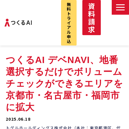
資
無
料
料
ト
ラ
請
イ
求
ア
ル
申
込
つくるAIサービストップ
つくるAI デベNAVI、地番
デべNAVI
選択するだけでボリューム
VCプロ
チェックができるエリアを
デべNAVI戸建
京都市・名古屋市・福岡市
仲介パック
お問い合わせ
に拡大
2025.06.18
トグルホールディングス株式会社（本社：東京都港区、代